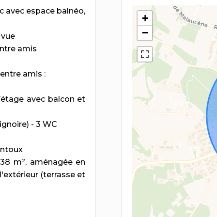
ec avec espace balnéo,
+
−
a vue
ntre amis
entre amis :
’étage avec balcon et
aignoire) - 3 WC
entoux
e 38 m², aménagée en
'extérieur (terrasse et