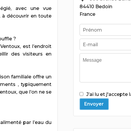
84410 Bedoin
légié, avec une vue
France
 à découvrir en toute
uffle ?
entoux, est l’endroit
lir des visiteurs en
son familiale offre un
oments , typiquement
entoux, que l’on ne se
J’ai lu et j'accepte 
Envoyer
 alimenté par l’eau du