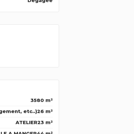
Dégagée
3580 m²
gement, etc..)
26 m²
ATELIER
23 m²
LLE A MANGER
44 m²