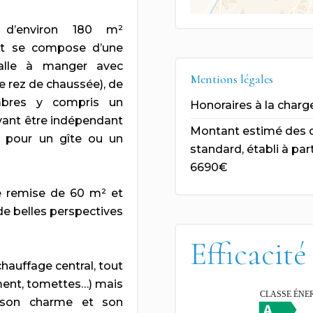
i d’environ 180 m²
et se compose d’une
 salle à manger avec
Mentions légales
 rez de chaussée), de
mbres y compris un
Honoraires à la charg
ant être indépendant
Montant estimé des d
al pour un gîte ou un
standard, établi à par
6690€
e remise de 60 m² et
de belles perspectives
Efficacité
chauffage central, tout
iment, tomettes…) mais
t son charme et son