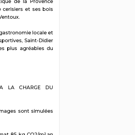
ique de la Provence
 cerisiers et ses bois
Ventoux.
gastronomie locale et
portives, Saint-Didier
les plus agréables du
 A LA CHARGE DU
 images sont simulées
imat 85 kg CO2/m².an