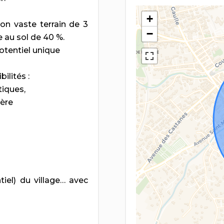
+
on vaste terrain de 3
−
 au sol de 40 %.
potentiel unique
ilités :
tiques,
ière
tiel) du village… avec