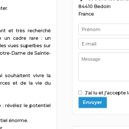
84410 Bedoin
ter.
France
t et très recherché
e un cadre rare : un
des vues superbes sur
Notre-Dame de Sainte-
i souhaitent vivre la
ces et de la vie du
J’ai lu et j'accepte 
Envoyer
 révélez le potentiel
tiel énorme.
r.