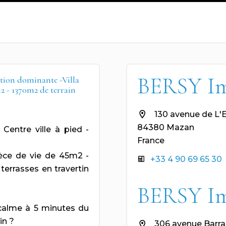
BERSY I
ion dominante -Villa
2 - 1370m2 de terrain
130 avenue de L'
84380 Mazan
ntre ville à pied -
France
ièce de vie de 45m2 -
+33 4 90 69 65 30
errasses en travertin
BERSY I
 calme à 5 minutes du
in ?
306 avenue Barra