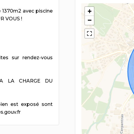
+
 1370m2 avec piscine
UR VOUS !
−
tes sur rendez-vous
 A LA CHARGE DU
bien est exposé sont
s.gouv.fr