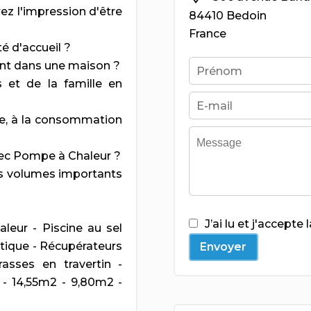
ez l'impression d'être
84410 Bedoin
France
é d'accueil ?
ent dans une maison ?
 et de la famille en
ue, à la consommation
vec Pompe à Chaleur ?
es volumes importants
J’ai lu et j'accepte 
leur - Piscine au sel
atique - Récupérateurs
Envoyer
asses en travertin -
- 14,55m2 - 9,80m2 -