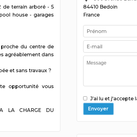
de terrain arboré - 5
84410 Bedoin
pool house - garages
France
 proche du centre de
très agréablement dans
ée et sans travaux ?
tte opportunité vous
J’ai lu et j'accepte 
Envoyer
 A LA CHARGE DU