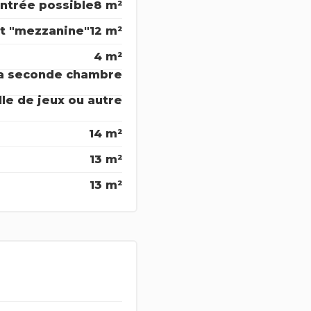
ntrée possible
8 m²
et "mezzanine"
12 m²
4 m²
la seconde chambre
lle de jeux ou autre
14 m²
13 m²
13 m²