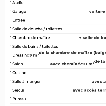
1 Atelier
1 Garage
voiture 
1 Entrée
1 Salle de douche / toilettes
1 Chambre de maître
+ salle de b
1 Salle de bains / toilettes
de la chambre de maître (baign
1 Dressing
9 m²
de la
1 Salon
avec cheminée
21 m²
1 Cuisine
1 Salle à manger
avec a
1 Séjour
avec accès ter
1 Bureau