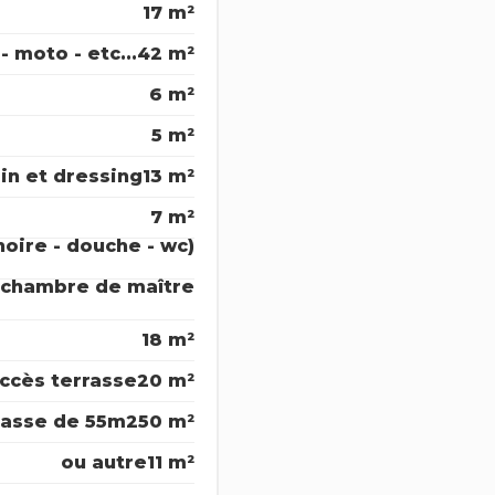
17 m²
- moto - etc...
42 m²
6 m²
5 m²
ain et dressing
13 m²
7 m²
oire - douche - wc)
 chambre de maître
18 m²
ccès terrasse
20 m²
rasse de 55m2
50 m²
ou autre
11 m²