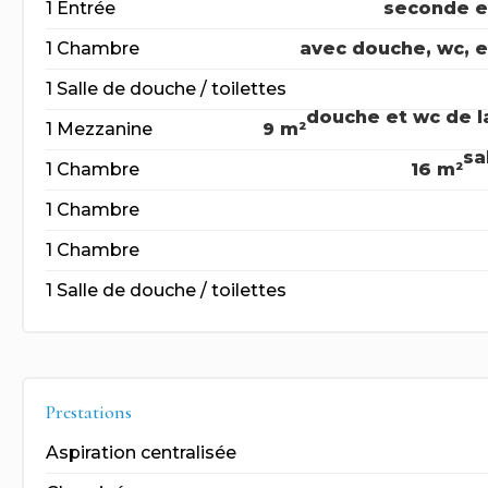
1 Entrée
seconde e
1 Chambre
avec douche, wc, 
1 Salle de douche / toilettes
douche et wc de 
1 Mezzanine
9 m²
sa
1 Chambre
16 m²
1 Chambre
1 Chambre
1 Salle de douche / toilettes
Prestations
Aspiration centralisée