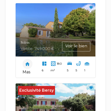
Bédoin
Voir le bien
Vente
749 000 €
180
6
m²
5
5
1
Mas
Exclusivité Bersy