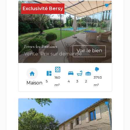
Exclusivité Bersy
Pernes-les-Fontaines
Voir le bien
Vente
Prix sur demande
160
3793
5
4
3
2
Maison
m²
m²