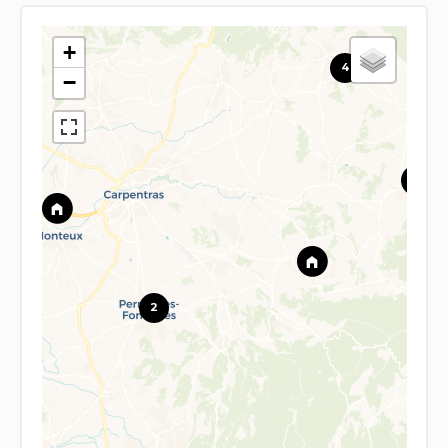
+
4
−
2