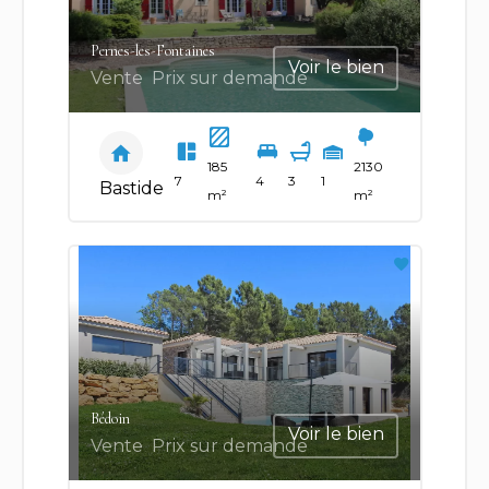
Pernes-les-Fontaines
Voir le bien
Vente
Prix sur demande
185
2130
7
4
3
1
Bastide
m²
m²
Bédoin
Voir le bien
Vente
Prix sur demande