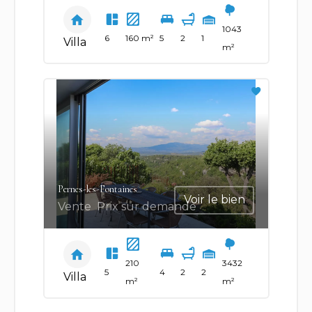
1043
6
160 m²
5
2
1
Villa
m²
Pernes-les-Fontaines
Voir le bien
Vente
Prix sur demande
210
3432
5
4
2
2
Villa
m²
m²