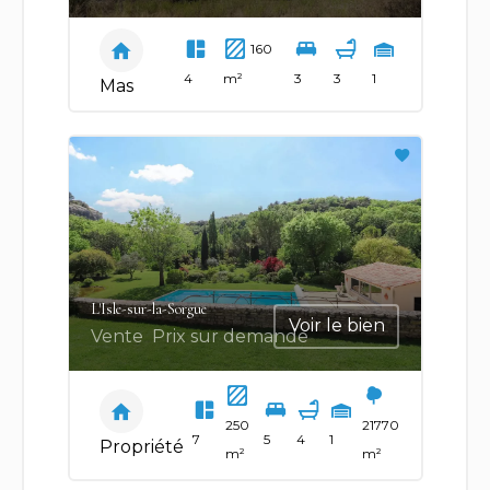
160
4
m²
3
3
1
Mas
L'Isle-sur-la-Sorgue
Voir le bien
Vente
Prix sur demande
250
21770
7
5
4
1
Propriété
m²
m²