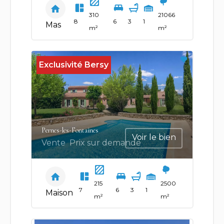
310
21066
8
6
3
1
Mas
m²
m²
Exclusivité Bersy
Pernes-les-Fontaines
Voir le bien
Vente
Prix sur demande
215
2500
7
6
3
1
Maison
m²
m²