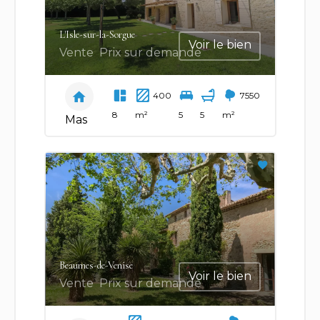
L'Isle-sur-la-Sorgue
Voir le bien
Vente
Prix sur demande
400
7550
8
m²
5
5
m²
Mas
Beaumes-de-Venise
Voir le bien
Vente
Prix sur demande