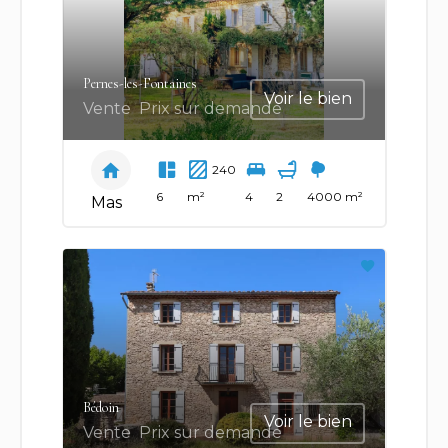
Pernes-les-Fontaines
Voir le bien
Vente
Prix sur demande
240
6
m²
4
2
4000 m²
Mas
Bédoin
Voir le bien
Vente
Prix sur demande