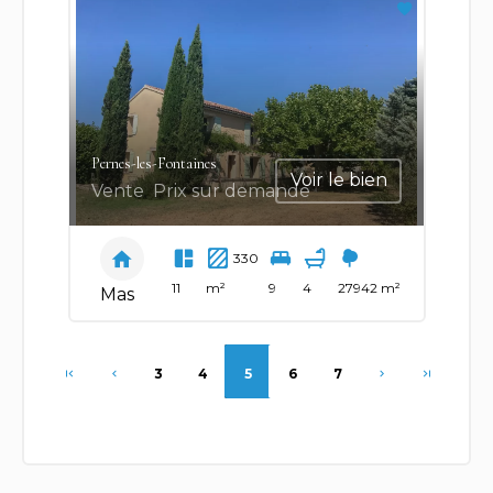
Pernes-les-Fontaines
Voir le bien
Vente
Prix sur demande
330
11
m²
9
4
27942 m²
Mas
3
4
5
6
7